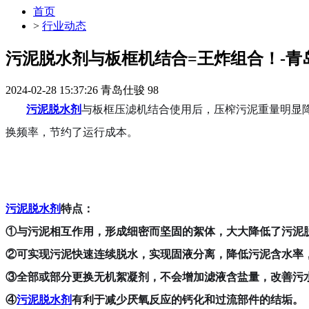
首页
>
行业动态
污泥脱水剂与板框机结合=王炸组合！-青
2024-02-28 15:37:26
青岛仕骏
98
污泥脱水剂
与板框压滤机结合使用后，压榨污泥重量明显降低
换频率，节约了运行成本。
污泥脱水剂
特点：
①与污泥相互作用，形成细密而坚固的絮体，大大降低了污泥
②可实现污泥快速连续脱水，实现固液分离，降低污泥含水率
③全部或部分更换无机絮凝剂，不会增加滤液含盐量，改善污
④
污泥脱水剂
有利于减少厌氧反应的钙化和过流部件的结垢。