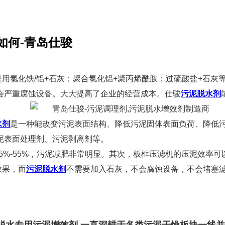
如何-青岛仕骏
用氯化铁/铝+石灰；聚合氯化铝+聚丙烯酰胺；过硫酸盐+石灰
会严重腐蚀设备。大大提高了企业的经营成本。仕骏
污泥脱水剂
水剂
是一种能改变污泥表面结构、降低污泥固体表面负荷、降低
泥表面处理剂、污泥剥离剂等。
%-55%，污泥减肥非常明显。其次，板框压滤机的压泥效率可以大
效果，而
污泥脱水剂
不需要加入石灰，不会腐蚀设备，不会堵塞
深度脱水专用污泥增效剂,一直深耕于各类污泥干燥板块一线