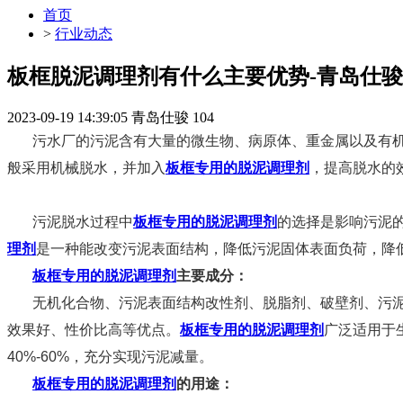
首页
>
行业动态
板框脱泥调理剂有什么主要优势-青岛仕骏
2023-09-19 14:39:05
青岛仕骏
104
污水厂的污泥含有大量的微生物、病原体、重金属以及有机
般采用机械脱水，并加入
板框专用的脱泥调理剂
，提高脱水的
污泥脱水过程中
板框专用的脱泥调理剂
的选择是影响污泥
理剂
是一种能改变污泥表面结构，降低污泥固体表面负荷，降
板框专用的脱泥调理剂
主要成分：
无机化合物、污泥表面结构改性剂、脱脂剂、破壁剂、污
效果好、性价比高等优点。
板框专用的脱泥调理剂
广泛适用于
40%-60%，充分实现污泥减量。
板框专用的脱泥调理剂
的用途：