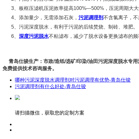
3、板框压滤机压泥效率提高100%—500%，压泥周期大
4、添加量少，无需添加石灰，
污泥调理剂
不含氯离子，不
5、污泥深度脱水，有利于污泥的后续焚烧、制砖、堆肥。
6、
深度污泥脱水
不粘滤布，减少了脱水设备更换滤布的频
青岛仕骏生产：市政/造纸/选矿/印染/油田污泥深度脱水专用
免费提供技术咨询服务。
哪种污泥深度脱水调理剂对污泥调理有优势-青岛仕骏
污泥调理剂有什么好处-青岛仕骏
请扫描微信，获取您的定制方案