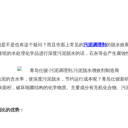
们是不是也有这个疑问？而且市面上常见的
污泥调理剂
的脱水效
传统的水处理化学品进行深度污泥脱水的话，石灰等会产生腐蚀
污泥的含水率，使深度污泥脱水，节约运行成本呢？青岛仕骏新
表面积，破坏细菌结构的化学物质。主要成分有无机化合物、污
相比的优势：
。