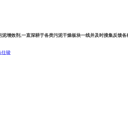
污泥增效剂,一直深耕于各类污泥干燥板块一线并及时搜集反馈各
岛仕骏