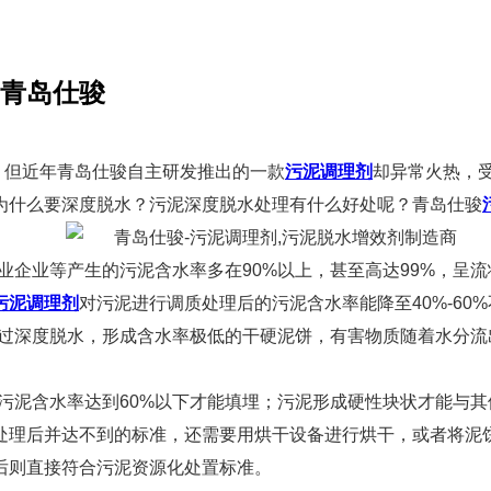
-青岛仕骏
，但近年青岛仕骏自主研发推出的一款
污泥调理剂
却异常火热，
为什么要深度脱水？污泥深度脱水处理有什么好处呢？青岛仕骏
业企业等产生的污泥含水率多在90%以上，甚至高达99%，呈
污泥调理剂
对污泥进行调质处理后的污泥含水率能降至40%-6
经过深度脱水，形成含水率极低的干硬泥饼，有害物质随着水分流
污泥含水率达到60%以下才能填埋；污泥形成硬性块状才能与
备处理后并达不到的标准，还需要用烘干设备进行烘干，或者将泥
后则直接符合污泥资源化处置标准。