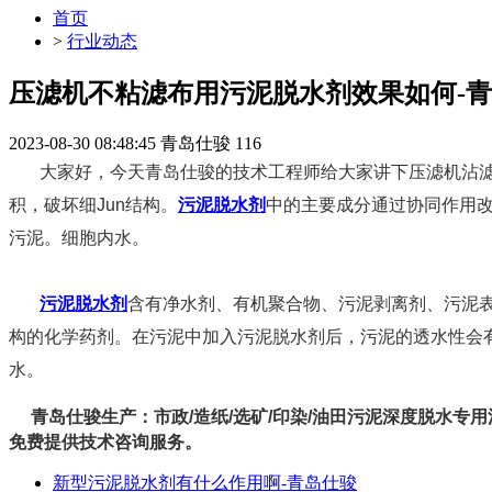
首页
>
行业动态
压滤机不粘滤布用污泥脱水剂效果如何-
2023-08-30 08:48:45
青岛仕骏
116
大家好，今天青岛仕骏的技术工程师给大家讲下压滤机沾
积，破坏细Jun结构。
污泥脱水剂
中的主要成分通过协同作用
污泥。细胞内水。
污泥脱水剂
含有净水剂、有机聚合物、污泥剥离剂、污泥表
构的化学药剂。在污泥中加入污泥脱水剂后，污泥的透水性会
水。
青岛仕骏生产：市政/造纸/选矿/印染/油田污泥深度脱水专
免费提供技术咨询服务。
新型污泥脱水剂有什么作用啊-青岛仕骏