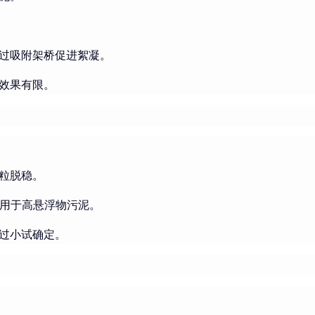
过吸附架桥促进絮凝。
效果有限。
粒脱稳。
其适用于高悬浮物污泥。
过小试确定。