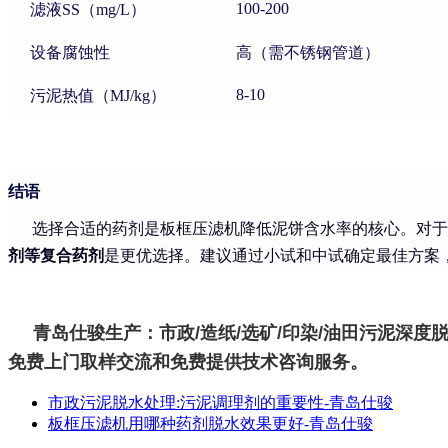
100-200
滤液SS（mg/L）
设备腐蚀性
高（需不锈钢管道）
8-10
污泥热值（MJ/kg）
结语
选择合适的药剂是板框压滤机降低泥饼含水率的核心。对于
剂等复合药剂
是更优选择。建议通过小试和中试确定最佳方案
青岛仕骏生产：市政/造纸/选矿/印染/油田污泥深度
免费上门取样交流和免费提供技术咨询服务。
市政污泥脱水处理:污泥调理剂的重要性-青岛仕骏
板框压滤机用哪种药剂脱水效果更好-青岛仕骏