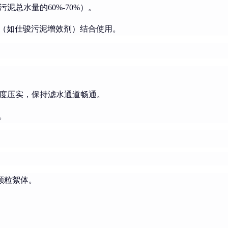
总水量的60%-70%）。
剂（如仕骏污泥增效剂）结合使用。
度压实，保持滤水通道畅通。
。
颗粒絮体。