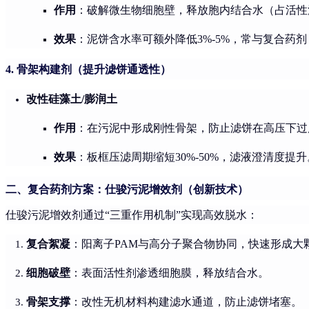
作用
：破解微生物细胞壁，释放胞内结合水（占活性污泥
效果
：泥饼含水率可额外降低3%-5%，常与复合药
4. 骨架构建剂（提升滤饼通透性）
改性硅藻土/膨润土
作用
：在污泥中形成刚性骨架，防止滤饼在高压下过
效果
：板框压滤周期缩短30%-50%，滤液澄清度提升
二、复合药剂方案：仕骏污泥增效剂（创新技术）
仕骏污泥增效剂通过“三重作用机制”实现高效脱水：
复合絮凝
：阳离子PAM与高分子聚合物协同，快速形成大
细胞破壁
：表面活性剂渗透细胞膜，释放结合水。
骨架支撑
：改性无机材料构建滤水通道，防止滤饼堵塞。