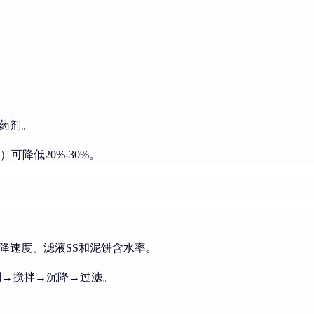
药剂。
可降低20%-30%。
降速度、滤液SS和泥饼含水率。
剂→搅拌→沉降→过滤。