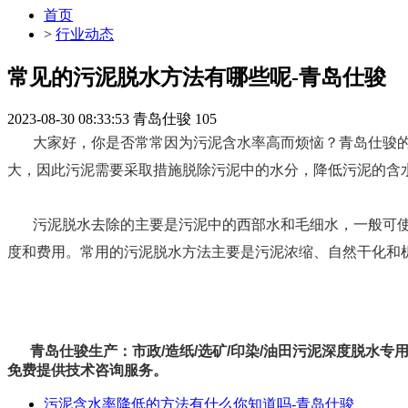
首页
>
行业动态
常见的污泥脱水方法有哪些呢-青岛仕骏
2023-08-30 08:33:53
青岛仕骏
105
大家好，你是否常常因为污泥含水率高而烦恼？青岛仕骏
大，因此污泥需要采取措施脱除污泥中的水分，降低污泥的含
污泥脱水去除的主要是污泥中的西部水和毛
细水，一般可使
度和费用。常用的污泥脱水方法主要是污泥浓缩、自然干化和
青岛仕骏生产：市政/造纸/选矿/印染/油田污泥深度脱水专
免费提供技术咨询服务。
污泥含水率降低的方法有什么你知道吗-青岛仕骏