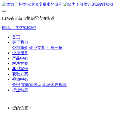
山东省青岛市黄岛区滨海街道
电话：13127049867
首页
关于我们
公司简介
企业文化
厂房一角
企业服务
产品中心
解决方案
典型案例
获取方案
视频中心
全部
实验室选型
现场客户视频
行业动态
您的位置：