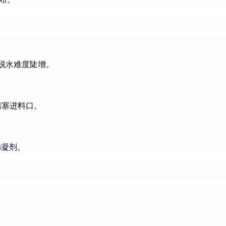
脱水难度陡增。
堵塞进料口。
助凝剂。