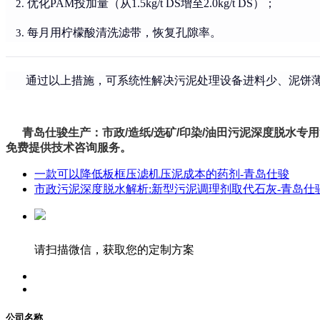
优化PAM投加量（从1.5kg/t DS增至2.0kg/t DS）；
每月用柠檬酸清洗滤带，恢复孔隙率。
通过以上措施，可系统性解决污泥处理设备进料少、泥饼薄的
青岛仕骏生产：市政/造纸/选矿/印染/油田污泥深度脱水专用
免费提供技术咨询服务。
一款可以降低板框压滤机压泥成本的药剂-青岛仕骏
市政污泥深度脱水解析:新型污泥调理剂取代石灰-青岛仕
请扫描微信，获取您的定制方案
公司名称