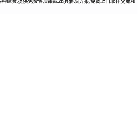
种经验,提供免费售后跟踪,出具解决方案,免费上门取样交流和