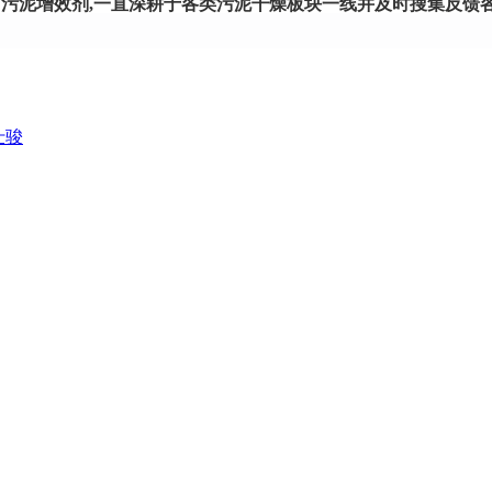
用污泥增效剂,一直深耕于各类污泥干燥板块一线并及时搜集反馈各
仕骏