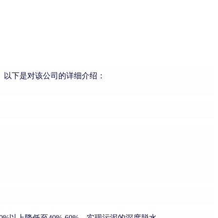
。以下是对该公司的详细介绍：
以上降低至40%-60%，实现污泥的深度脱水。