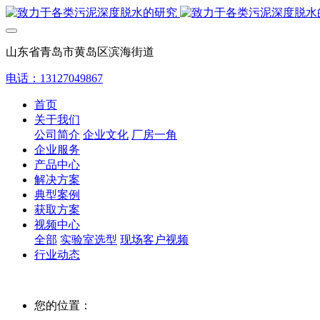
山东省青岛市黄岛区滨海街道
电话：13127049867
首页
关于我们
公司简介
企业文化
厂房一角
企业服务
产品中心
解决方案
典型案例
获取方案
视频中心
全部
实验室选型
现场客户视频
行业动态
您的位置：