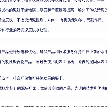
压滤出的泥饼干燥饱满，厚度和干度显著提高，解决了传统污泥脱水
应速度快，不改变污泥性质，对pH、有机质无影响，无副作用。
多种行业的污泥深度脱水处理。
对产品进行改进和优化，确保产品和技术服务保持在行业前沿水
能的改性聚合物产品，通过改变污泥表面结构、降低污泥固体表
理成本，符合环保和可持续发展的要求。
泥脱水剂）的源头厂家，凭借其高效的产品、先进的技术和优质