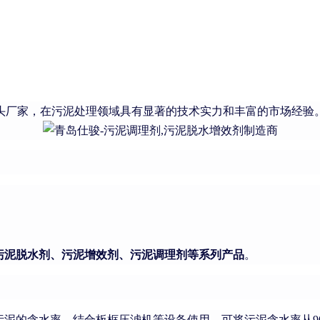
头厂家，在污泥处理领域具有显著的技术实力和丰富的市场经验
污泥脱水剂、污泥增效剂、污泥调理剂等系列产品
。
泥的含水率，结合板框压滤机等设备使用，可将污泥含水率从90%