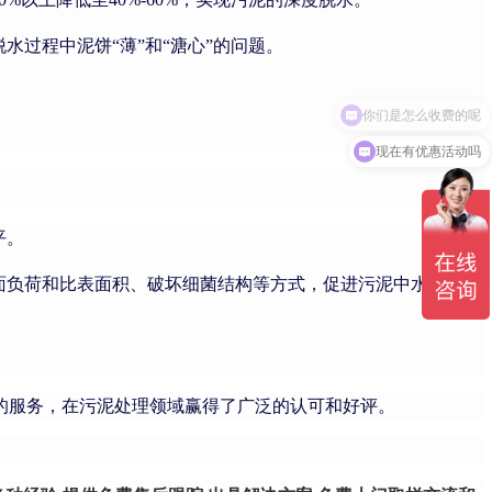
过程中泥饼“薄”和“溏心”的问题。
你们是怎么收费的呢
现在有优惠活动吗
平。
面负荷和比表面积、破坏细菌结构等方式，促进污泥中水分的释
的服务，在污泥处理领域赢得了广泛的认可和好评。