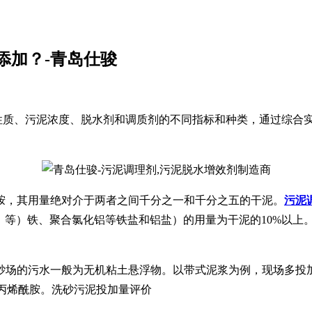
添加？-青岛仕骏
性质、污泥浓度、脱水剂和调质剂的不同指标和种类，通过综合
胺，其用量绝对介于两者之间千分之一和千分之五的干泥。
污泥
等）等）铁、聚合氯化铝等铁盐和铝盐）的用量为干泥的10%以上
砂场的污水一般为无机粘土悬浮物。以带式泥浆为例，现场多投
pm聚丙烯酰胺。洗砂污泥投加量评价