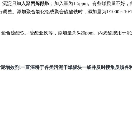
淀只加入聚丙烯酰胺，加入量为1-5ppm。有些煤质量不好
行调整。添加聚合氯化铝或聚合硫酸铁时，添加量为1/1000～1
合硫酸铁、硫酸亚铁等，添加量为5-20ppm。丙烯酰胺用于沉
专用污泥增效剂,一直深耕于各类污泥干燥板块一线并及时搜集反馈各